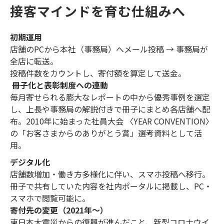
接客マインドを育む仕組みへ
初期運用
店舗のPCから本社（事務局）へメール投稿 → 事務局が
全店に転送。
投稿件数をカウントし、寄付額を算定して送金。
冊子化と表彰制度への連動
毎月寄せられる膨大なレポートの中から優秀事例を選定
し、上長や事務局の解説付きで冊子にまとめ各店舗へ配
布。2010年に始まった社員大会 〈YEAR CONVENTION〉
の「お客さまからのありがとう賞」選考資料として活
用。
デジタル化
店舗数増加・働き方多様化に伴い、スマホ投稿へ移行。
冊子で共有していた内容を社内ポータルに掲載し、PC・
スマホで閲覧可能に。
寄付先の変更（2021年〜）
東日本大震災からの復興が進んだこと、新型コロナウイ