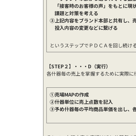
「接客時のお客様の声」をもとに現
課題と対策を考える
③上記内容をブランド本部と共有し、
投入内容の変更などに繋げる
というステップでＰＤＣＡを回し続け
【STEP２】・・・D（実行）
各什器毎の売上を掌握するために実際に
①売場MAPの作成
②什器単位に売上点数を記入
③予め什器毎の平均商品単価を出し、