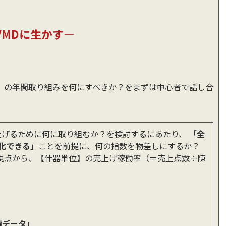
VMDに生かす―
」の年間取り組みを何にすべきか？をまずは中心者で話し合
上げるために何に取り組むか？を検討するにあたり、
「全
化できる」
ことを前提に、何の指数を物差しにするか？
視点から、【什器単位】の売上げ稼働率（＝売上点数÷陳
値データ」