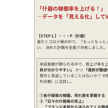
「什器の稼働率を上げる！」
―データを「見える化」して
【STEP１】・・・P（計画）
長引くコロナ禍の中で、「もっともっと
い、 決めた計画を全員で共有しました。
来店客数が限られる中で、買上げ率を
員が分かりやすい」
かつ
「進捗が数値
意外と見逃していることはないか？ の
列点数）に注目し、
①各什器毎の稼働、売れ筋を掌握する
②「日々の什器毎の売上」
「ブランド本部から送られてくる数