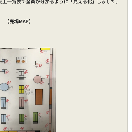
売上一覧表で
全員が分かるように「見える化」
しました。
【売場MAP】