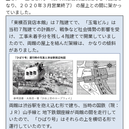
なり、２０２０年３月営業終了） の屋上との間に架かっ
ていました。
「東横百貨店本館」は７階建てで、 「玉電ビル」は
当初７階建ての計画が、戦争など社会情勢の影響を受
け、 工事未着手分を残し４階建てで開業していまし
たので、両館の屋上を結んだ架線は、 かなりの傾斜
がありました。
両館は渋谷駅を抱え込む形で建ち、当時の国鉄（現：
ＪＲ）山手線と 地下鉄銀座線が両館の間を走行して
いたので、 「ひばり号」はそれらの上を横切る形で
運行していたのです。