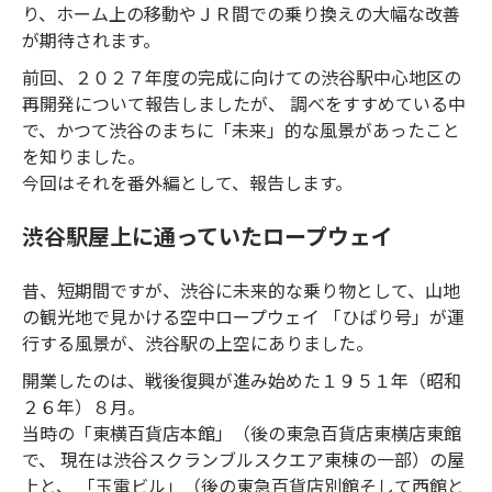
り、ホーム上の移動やＪＲ間での乗り換えの大幅な改善
が期待されます。
前回、２０２７年度の完成に向けての渋谷駅中心地区の
再開発について報告しましたが、 調べをすすめている中
で、かつて渋谷のまちに「未来」的な風景があったこと
を知りました。
今回はそれを番外編として、報告します。
渋谷駅屋上に通っていたロープウェイ
昔、短期間ですが、渋谷に未来的な乗り物として、山地
の観光地で見かける空中ロープウェイ 「ひばり号」が運
行する風景が、渋谷駅の上空にありました。
開業したのは、戦後復興が進み始めた１９５１年（昭和
２６年）８月。
当時の「東横百貨店本館」（後の東急百貨店東横店東館
で、 現在は渋谷スクランブルスクエア東棟の一部）の屋
上と、 「玉電ビル」（後の東急百貨店別館そして西館と