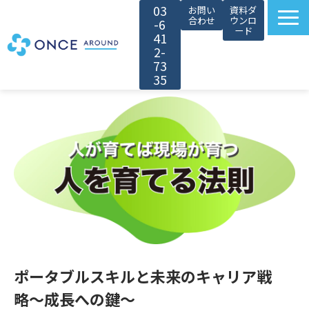
03
お問い
資料ダ
合わせ
ウンロ
-6
ード
41
2-
73
35
選ばれる理由
サービス紹介
対象者別カスタマイズ
導入事例
無料セミナー
お役立ち情報
会社情報
ポータブルスキルと未来のキャリア戦
採用情報
略〜成長への鍵〜