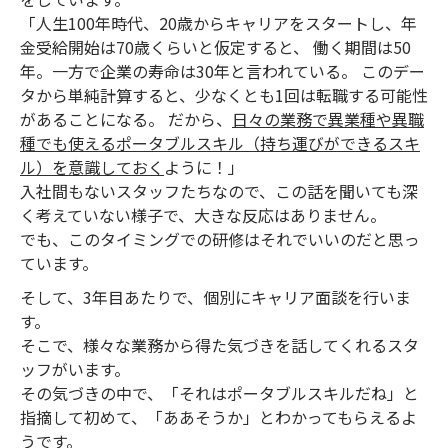
「人生100年時代、20歳からキャリアをスタートし、年
金受給開始は70歳くらいと仮定すると、 働く期間は50
年。一方で企業の寿命は30年と言われている。 このデー
タから単純計算すると、少なくとも1回は転職する可能性
があることになる。 だから、
日々の業務で異業種や異職
種でも使えるポータブルスキル（持ち運びができるスキ
ル）を意識しておく
ように！」
入社間もないスタッフたちなので、この話を聞いても深
く考えていない様子で、大きな反応はありません。
でも、このタイミングでの研修はそれでいいのだと思っ
ています。
そして、3年目あたりで、個別にキャリア面談を行いま
す。
そこで、様々な業務から得た気づきを話してくれるスタ
ッフがいます。
その気づきの中で、「それはポータブルスキルだね」と
指摘して初めて、「ああそうか」とわかってもらえるよ
うです。