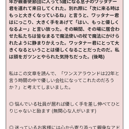
年が親善使節団に入って5歳になる息子のワッタナー
君を連れて来日してくれた。別れ際に「次に来る時は
もっと大きくなっているね」と言うと、ワッタナー君
はにっこり、大きく手をあげて「はい、もっと優しく
なるよー」と言い放った。その瞬間、その場に居合わ
せた私たちは皆なまるで魔法使いの杖で魔法にかけら
れたように静まりかえった。ワッタナー君にとって大
きくなるということは優しくなることだったのだ。私
は頭をガツンとやられた気持ちだった。(後略)
私はこの文章を読んで、「ワンスアラウンドは22年と
言う時間の中で優しい会社になってこれたのだろう
か？」と考えてしまいました。
◎ 悩んでいる社員が居れば優しく手を差し伸べてひと
りじゃないと励ます (無関心な人がいます)
◎ 迷っているお客様には心から寄り添って親身なアド