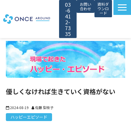
03
お問い
資料ダ
合わせ
ウンロ
-6
ード
41
2-
73
35
選ばれる理由
サービス紹介
対象者別カスタマイズ
導入事例
無料セミナー
優しくなければ生きていく資格がない
お役立ち情報
会社情報
2024-08-19
佐藤 梨枝子
ハッピーエピソード
採用情報