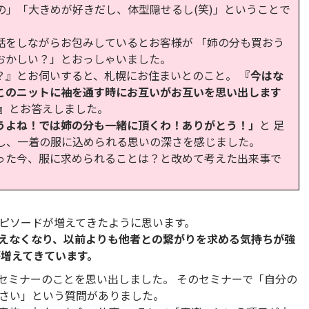
の」「大きめが好きだし、体型隠せるし(笑)」ということで
話をしながらお包みしているとお客様が 「姉の分も買おう
おかしい？」とおっしゃいました。
？』とお伺いすると、札幌にお住まいとのこと。
『今はな
このニットに袖を通す時にお互いがお互いを思い出します
』
とお答えしました。
うよね！では姉の分も一緒に頂くわ！ありがとう！」
と 足
し、一着の服に込められる思いの深さを感じました。
った今、服に求められることは？と改めて考えた出来事で
ピソードが増えてきたように思います。
えなくなり、以前よりも他者との繋がりを求める気持ちが強
が増えてきています。
セミナーのことを思い出しました。 そのセミナーで「自分の
さい」という質問がありました。