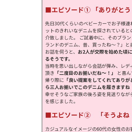
■エピソード① 「ありがと
先日30代くらいのベビーカーでお子様連
ットのきれいなデニムを探されていると
介致しました。 ご試着中に、そのブラン
ランドのデニム、昔、買ったね～？」と
お話を伺うと、
お2人が交際を始めた頃
るそうです。
当時を思い出しながら会話が弾み、レデ
頂き
「二度目のお揃いだね～！」
と喜ん
帰り際に
「良い提案をしてくれてありが
ら三人お揃いでこのデニムを履きますね
幸せそうなご家族の後ろ姿を見送りなが
を感じました。
■エピソード② 「そうよね
カジュアルなイメージの60代の女性のお