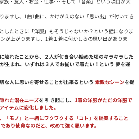
家族・友人・お金・仕事･･･そして「音楽」という項目が大
りますし、1曲1曲に、かけがえのない「思い出」が付いてき
としたときに「洋服」もそうじゃないか？という話になりま
ョンが上がりますし、1着１着に何かしらの思い出がありま
に触れたことから、２人が付き合い始めた頃のキラキラした
様が生まれ、いずれは３人でお揃いで着たい！という 夢を運
切な人に思いを寄せることが出来るという
素敵なシーン
を提
隠れた潜在ニーズ
を 引き起こし、
1着の洋服がただの洋服で
アイテムに変化しました。
、「モノ」と一緒にワクワクする「コト」を提案すること
割であり使命なのだと、改めて強く思います。