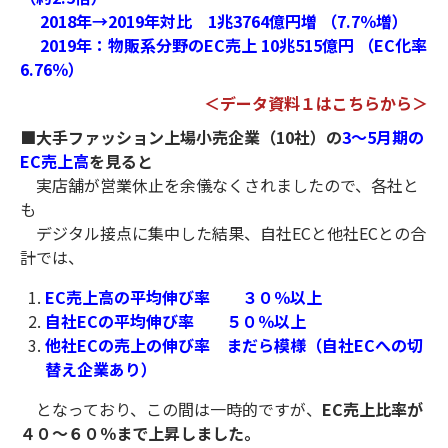
2018年→2019年対比 1兆3764億円増 （7.7％増）
2019年：物販系分野のEC売上 10兆515億円 （EC化率
6.76％）
＜データ資料１はこちらから＞
■大手ファッション上場小売企業（10社）の
3～5月期の
EC売上高
を見ると
実店舗が営業休止を余儀なくされましたので、各社と
も
デジタル接点に集中した結果、自社ECと他社ECとの合
計では、
EC売上高の平均伸び率 ３０％以上
自社ECの平均伸び率 ５０％以上
他社ECの売上の伸び率 まだら模様（自社ECへの切
替え企業あり）
となっており、この間は一時的ですが、
EC売上比率が
４０～６０％まで上昇しました。