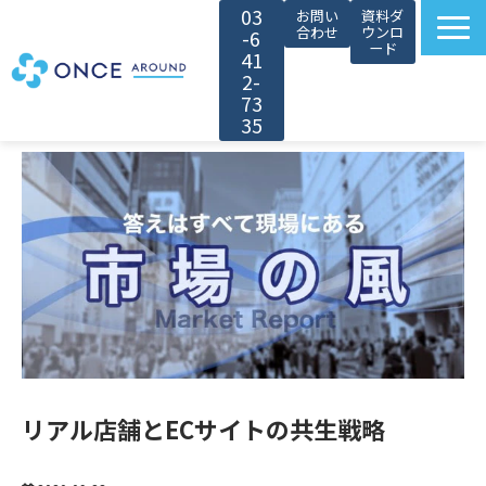
03
お問い
資料ダ
合わせ
ウンロ
-6
ード
41
2-
73
35
選ばれる理由
サービス紹介
対象者別カスタマイズ
導入事例
無料セミナー
お役立ち情報
会社情報
リアル店舗とECサイトの共生戦略
採用情報