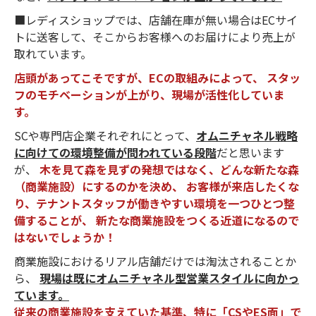
■レディスショップでは、店舗在庫が無い場合はECサイ
トに送客して、そこからお客様へのお届けにより売上が
取れています。
店頭があってこそですが、ECの取組みによって、 スタッ
フのモチベーションが上がり、現場が活性化していま
す。
SCや専門店企業それぞれにとって、
オムニチャネル戦略
に向けての環境整備が問われている段階
だと思います
が、
木を見て森を見ずの発想ではなく、どんな新たな森
（商業施設）にするのかを決め、 お客様が来店したくな
り、テナントスタッフが働きやすい環境を一つひとつ整
備することが、 新たな商業施設をつくる近道になるので
はないでしょうか！
商業施設におけるリアル店舗だけでは淘汰されることか
ら、
現場は既にオムニチャネル型営業スタイルに向かっ
ています。
従来の商業施設を支えていた基準、特に「CSやES面」で