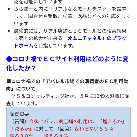
認を可能にしています
ららぽーと内に「リアルな＆モールデスク」を設置
して、問合せや受取、試着、返品などへの対応をして
います
最終的には、リアル店舗とＥＣモールとの相乗効果
で売上の拡大が出来る
「オムニチャネル」のプラッ
トホーム
を目指しています。
●コロナ禍でＥＣサイト利用はどのように変
化したか？
■コロナ禍での「アパレル市場での消費者のＥＣ利用動
向」について
ＭＳ＆コンサルティング社が、５月に1049人対象に調
査しています。
調査概要
（質問）
今後アパレル実店舗の利用は、「増えるか」
「減るか」
に対して （回答）
変わらない５８％
減る３８％ 増える４％