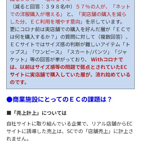
（減ると回答：３９８名中）
５７％の人が、「ネット
での洋服購入が増える」
と、
「実店舗の購入を減ら
した分、ＥＣ利用を増やす意向」
を示しています。
更にコロナ前は実店舗での購入を好んだ層が「ＥＣで
は何を購入するか？」の質問に対して（複数回答）、
ＥＣサイトではサイズ感の判断が難しいアイテム「ト
ップス」「ワンピース」「スカート/パンツ」「ジャ
ケット」等の回答が挙がっており、
Withコロナで
は、以前はサイズ感等の問題で弱点とされていたEC
サイトに実店舗で購入していた層が、流れ始めている
のです。
●商業施設にとってのＥＣの課題は？
■「売上計上」については
自社サイトに取り組んでいる企業で、リアル店舗からEC
サイトに誘導した売上は、SCでの「店舗売上」に計上さ
れません。