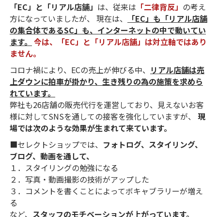
「EC」と「リアル店舗」
は、従来は
「二律背反」
の考え
方になっていましたが、 現在は、
「EC」も「リアル店舗
の集合体であるSC」も、インターネットの中で動いてい
ます。
今は、「EC」と「リアル店舗」は対立軸ではあり
ません。
コロナ禍により、ECの売上が伸びる中、
リアル店舗は売
上ダウンに拍車が掛かり、生き残りの為の施策を求めら
れています。
弊社も26店舗の販売代行を運営しており、見えないお客
様に対してSNSを通しての接客を強化していますが、
現
場では次のような効果が生まれて来ています。
■セレクトショップでは、
フォトログ、スタイリング、
ブログ、動画を通して、
１．スタイリングの勉強になる
２．写真・動画撮影の技術がアップした
３．コメントを書くことによってボキャブラリーが増え
る
など、
スタッフのモチベーションが上がっています。