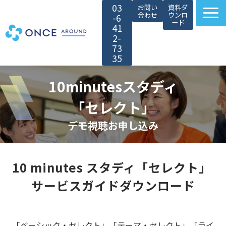
03
お問い
資料ダ
合わせ
ウンロ
-6
ード
41
2-
73
35
選ばれる理由
10minutesスタディ
サービス紹介
「セレクト」
対象者別カスタマイズ
デモ視聴お申し込み
導入事例
無料セミナー
10 minutes スタディ「セレクト」 
お役立ち情報
サービスガイドダウンロード
会社情報
採用情報
「ベーシック・セレクト」「テーマ・セレクト」「ライ