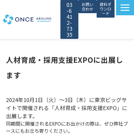
03
お問い
資料ダ
合わせ
ウンロ
-6
ード
41
2-
73
35
選ばれる理由
サービス紹介
人材育成・採用支援EXPOに出展し
対象者別カスタマイズ
ます
導入事例
無料セミナー
お役立ち情報
2024年10月1日（火）～3日（木）に東京ビッグサ
イトで開催される「人材育成・採用支援EXPO」に
会社情報
出展します。
採用情報
同期間に開催されるEXPOにお出かけの際は、ぜひ弊社ブ
ースにもお立ち寄りください。