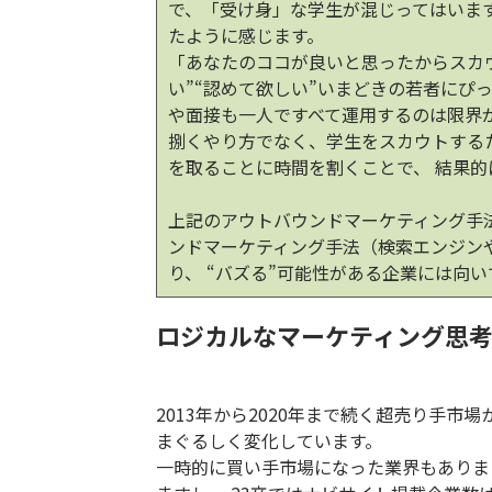
で、「受け身」な学生が混じってはいま
たように感じます。
「あなたのココが良いと思ったからスカ
い”“認めて欲しい”いまどきの若者にぴ
や面接も一人ですべて運用するのは限界
捌くやり方でなく、学生をスカウトする
を取ることに時間を割くことで、 結果
上記のアウトバウンドマーケティング手
ンドマーケティング手法（検索エンジン
り、 “バズる”可能性がある企業には向
ロジカルなマーケティング思
2013年から2020年まで続く超売り手市
まぐるしく変化しています。
一時的に買い手市場になった業界もありまし