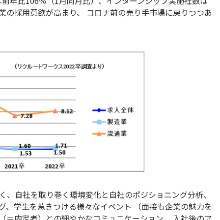
は前年比106％（1月同月比）、インターンシップ実施社数は
企業の採用意欲が高まり、 コロナ前の売り手市場に戻りつつあ
く、自社を取り巻く環境変化と自社のポジショニング分析、
グ、学生を惹きつける様々なイベント （面接も企業の魅力を
”（＝内定者）との細やかなコミュニケーション、 入社後のア