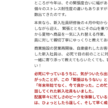
ところが今年は、その緊張度合いに幅があ
個々のストレス耐性度の違いもありますが
数出てきたのです。
本来なら、新入社員研修後の４月中旬から
しながら迎え、 緊張とともにその山を乗
から夏物へ商品を一気に入れ替える作業、
員に対して親切丁寧にゆっくりと教えてあ
商業施設の営業再開後、自粛疲れしたお客
した新入社員は、 必死で目の前のことに
一緒に寄り添って教えてもらいたくても、
い！
必死にやっているうちに、気がついたら出
がったことが、この「緊張はもうない」と
「年末年始でなく、今で良かった。この忙
話してくれた新入社員もいました。
配属早々に忙しさのピークを体験している
は、ひょっとしたら逞しく、そして早く成