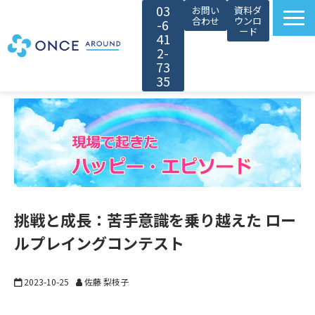
03
お問い
資料ダ
合わせ
ウンロ
-6
ード
41
2-
73
35
選ばれる理由
サービス紹介
対象者別カスタマイズ
導入事例
無料セミナー
挑戦と成長：苦手意識を乗り越えた ロー
お役立ち情報
ルプレイングコンテスト
会社情報
採用情報
2023-10-25
佐藤 梨枝子