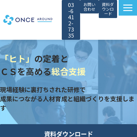
03
お問い
資料ダ
合わせ
ウンロ
-6
ード
41
2-
73
35
選ばれる理由
「ヒト」
の定着と
サービス紹介
対象者別カスタマイズ
ＣＳを高める
総合支援
導入事例
現場経験に裏打ちされた研修で
無料セミナー
成果につながる人材育成と組織づくりを支援しま
お役立ち情報
す
会社情報
採用情報
資料ダウンロード