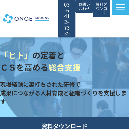
03
お問い
資料ダ
合わせ
ウンロ
-6
ード
41
2-
73
35
選ばれる理由
「ヒト」
の定着と
サービス紹介
対象者別カスタマイズ
ＣＳを高める
総合支援
導入事例
現場経験に裏打ちされた研修で
無料セミナー
成果につながる人材育成と組織づくりを支援しま
お役立ち情報
す
会社情報
採用情報
資料ダウンロード