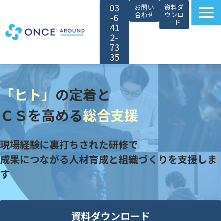
03
お問い
資料ダ
合わせ
ウンロ
-6
ード
41
2-
73
35
選ばれる理由
「ヒト」
の定着と
サービス紹介
対象者別カスタマイズ
ＣＳを高める
総合支援
導入事例
現場経験に裏打ちされた研修で
無料セミナー
成果につながる人材育成と組織づくりを支援しま
お役立ち情報
す
会社情報
採用情報
資料ダウンロード