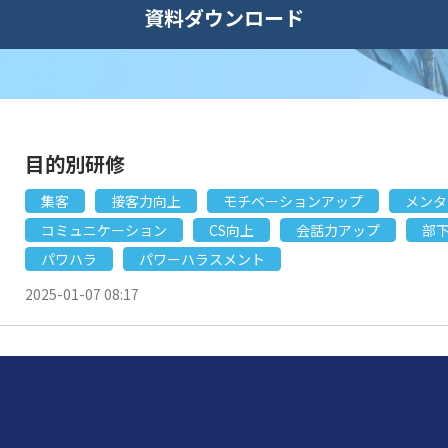
資料ダウンロード
目的別研修
集客
接客力向上
モチベーションアップ
メンタ
コミュニケーション
CS向上
会話力アップ
部
パワハラ
パワーハラスメント
2025-01-07 08:17