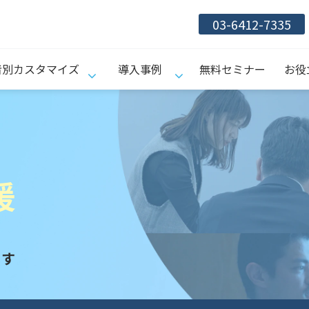
03-6412-7335
者別カスタマイズ
導入事例
無料セミナー
お役
援
ます