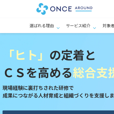
選ばれる理由
サービス紹介
対象
「ヒト」
の定着と
ＣＳを高める
総合支
現場経験に裏打ちされた研修で
成果につながる人材育成と組織づくりを支援し