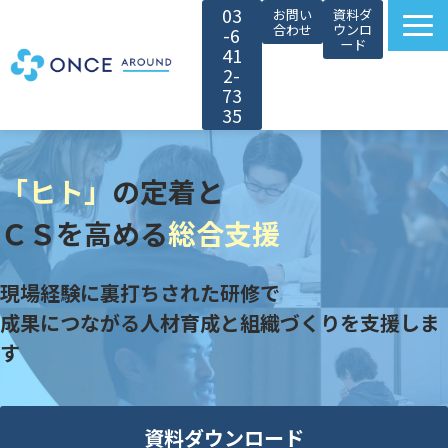
03
お問い
資料ダ
合わせ
ウンロ
-6
ード
41
2-
73
35
選ばれる理由
「ヒト」
の定着と
サービス紹介
対象者別カスタマイズ
ＣＳを高める
総合支援
導入事例
現場経験に裏打ちされた研修で
無料セミナー
成果につながる人材育成と組織づくりを支援しま
お役立ち情報
す
会社情報
採用情報
資料ダウンロード