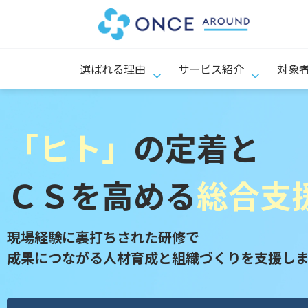
選ばれる理由
サービス紹介
対象
「ヒト」
の定着と
ＣＳを高める
総合支
現場経験に裏打ちされた研修で
成果につながる人材育成と組織づくりを支援し