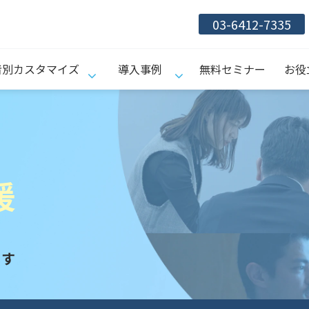
03-6412-7335
者別カスタマイズ
導入事例
無料セミナー
お役
援
ます